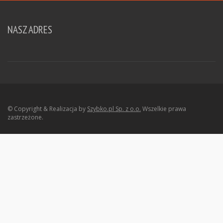
NASZ ADRES
© Copyright & Realizacja by
Szybko.pl Sp. z o.o.
Wszelkie prawa
zastrzeżone.