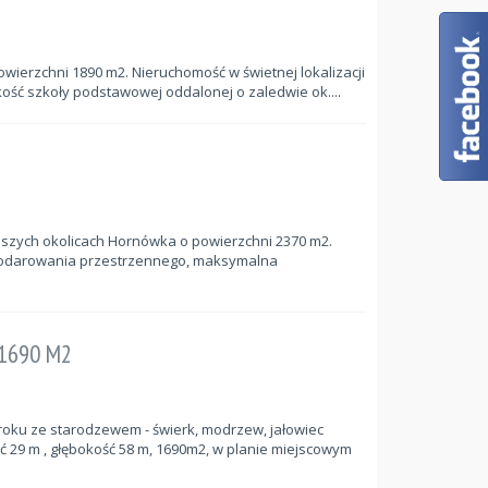
wierzchni 1890 m2. Nieruchomość w świetnej lokalizacji
kość szkoły podstawowej oddalonej o zaledwie ok....
pszych okolicach Hornówka o powierzchni 2370 m2.
odarowania przestrzennego, maksymalna
1690 M2
oku ze starodzewem - świerk, modrzew, jałowiec
ść 29 m , głębokość 58 m, 1690m2, w planie miejscowym