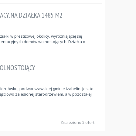
CYJNA DZIAŁKA 1485 M2
ałki w prestiżowej okolicy, wyróżniającej się
entacyjnych domów wolnostojących. Działka o
OLNOSTOJĄCY
rnówku, podwarszawskiej gminie Izabelin. Jest to
ściowo zalesionej starodrzewiem, a w pozostałej
Znaleziono 5 ofert