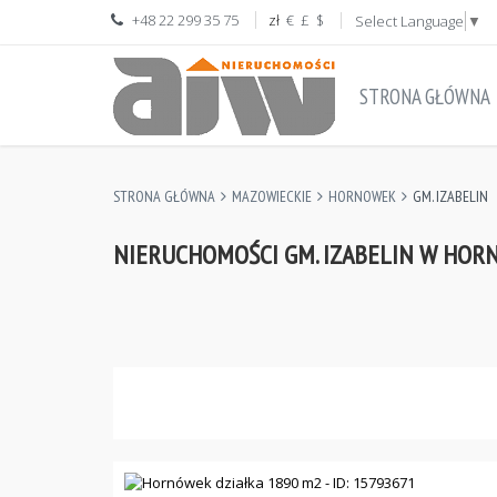
+48 22 299 35 75
zł
€
£
$
Select Language
▼
STRONA GŁÓWNA
STRONA GŁÓWNA
MAZOWIECKIE
HORNOWEK
GM. IZABELIN
NIERUCHOMOŚCI GM. IZABELIN W HO