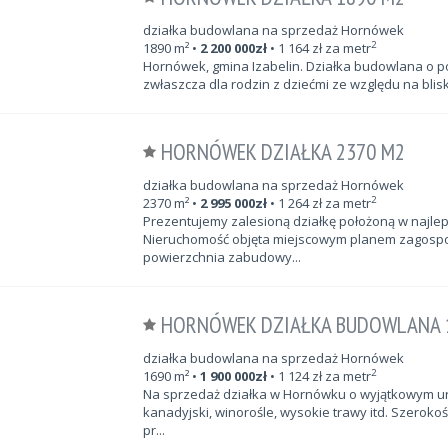
działka budowlana na sprzedaż Hornówek
2
1890
m²
•
2 200 000
zł
•
1 164
zł za metr
Hornówek, gmina Izabelin. Działka budowlana o po
zwłaszcza dla rodzin z dziećmi ze względu na blis
HORNÓWEK DZIAŁKA 2370 M2
działka budowlana na sprzedaż Hornówek
2
2370
m²
•
2 995 000
zł
•
1 264
zł za metr
Prezentujemy zalesioną działkę położoną w najle
Nieruchomość objęta miejscowym planem zagosp
powierzchnia zabudowy...
HORNÓWEK DZIAŁKA BUDOWLANA 
działka budowlana na sprzedaż Hornówek
2
1690
m²
•
1 900 000
zł
•
1 124
zł za metr
Na sprzedaż działka w Hornówku o wyjątkowym ur
kanadyjski, winorośle, wysokie trawy itd. Szeroko
pr...