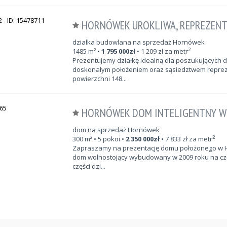
HORNÓWEK UROKLIWA, REPREZENTA
działka budowlana na sprzedaż Hornówek
2
1485
m²
•
1 795 000
zł
•
1 209
zł za metr
Prezentujemy działkę idealną dla poszukujących dzi
doskonałym położeniem oraz sąsiedztwem reprez
powierzchni 148...
HORNÓWEK DOM INTELIGENTNY W
dom na sprzedaż Hornówek
2
300
m²
• 5 pokoi •
2 350 000
zł
•
7 833
zł za metr
Zapraszamy na prezentację domu położonego w Ho
dom wolnostojący wybudowany w 2009 roku na czę
części dzi...