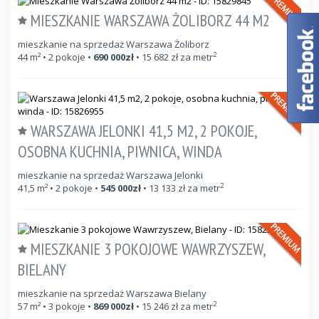
MIESZKANIE WARSZAWA ŻOLIBORZ 44 M2
mieszkanie na sprzedaż Warszawa Żoliborz
2
44
m²
• 2 pokoje •
690 000
zł
•
15 682
zł za metr
WARSZAWA JELONKI 41,5 M2, 2 POKOJE,
OSOBNA KUCHNIA, PIWNICA, WINDA
mieszkanie na sprzedaż Warszawa Jelonki
2
41,5
m²
• 2 pokoje •
545 000
zł
•
13 133
zł za metr
MIESZKANIE 3 POKOJOWE WAWRZYSZEW,
BIELANY
mieszkanie na sprzedaż Warszawa Bielany
2
57
m²
• 3 pokoje •
869 000
zł
•
15 246
zł za metr