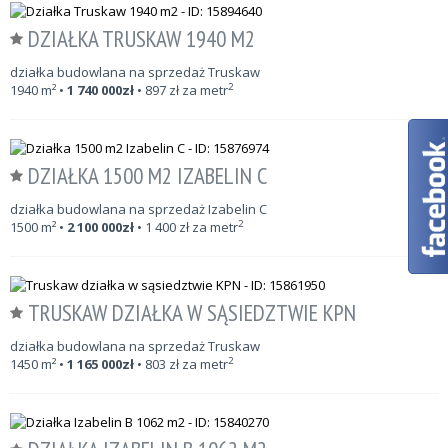
DZIAŁKA TRUSKAW 1940 M2
działka budowlana na sprzedaż Truskaw
2
1940
m²
•
1 740 000
zł
•
897
zł za metr
DZIAŁKA 1500 M2 IZABELIN C
działka budowlana na sprzedaż Izabelin C
2
1500
m²
•
2 100 000
zł
•
1 400
zł za metr
TRUSKAW DZIAŁKA W SĄSIEDZTWIE KPN
działka budowlana na sprzedaż Truskaw
2
1450
m²
•
1 165 000
zł
•
803
zł za metr