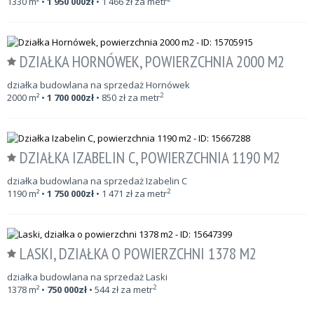
1330
m²
•
1 950 000
zł
•
1 466
zł za metr
DZIAŁKA HORNÓWEK, POWIERZCHNIA 2000 M2
działka budowlana na sprzedaż Hornówek
2
2000
m²
•
1 700 000
zł
•
850
zł za metr
DZIAŁKA IZABELIN C, POWIERZCHNIA 1190 M2
działka budowlana na sprzedaż Izabelin C
2
1190
m²
•
1 750 000
zł
•
1 471
zł za metr
LASKI, DZIAŁKA O POWIERZCHNI 1378 M2
działka budowlana na sprzedaż Laski
2
1378
m²
•
750 000
zł
•
544
zł za metr