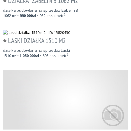
DZIAŁKA IZABELIN B 1062 M2
działka budowlana na sprzedaż Izabelin B
2
1062
m²
•
990 000
zł
•
932
zł za metr
LASKI DZIAŁKA 1510 M2
działka budowlana na sprzedaż Laski
2
1510
m²
•
1 050 000
zł
•
695
zł za metr