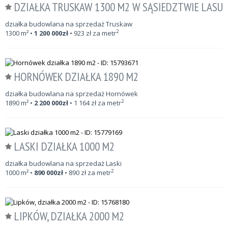
DZIAŁKA TRUSKAW 1300 M2 W SĄSIEDZTWIE LASU
działka budowlana na sprzedaż Truskaw
2
1300
m²
•
1 200 000
zł
•
923
zł za metr
HORNÓWEK DZIAŁKA 1890 M2
działka budowlana na sprzedaż Hornówek
2
1890
m²
•
2 200 000
zł
•
1 164
zł za metr
LASKI DZIAŁKA 1000 M2
działka budowlana na sprzedaż Laski
2
1000
m²
•
890 000
zł
•
890
zł za metr
LIPKÓW, DZIAŁKA 2000 M2