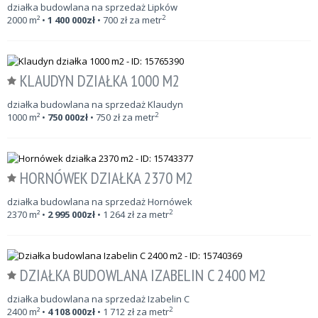
działka budowlana na sprzedaż Lipków
2
2000
m²
•
1 400 000
zł
•
700
zł za metr
KLAUDYN DZIAŁKA 1000 M2
działka budowlana na sprzedaż Klaudyn
2
1000
m²
•
750 000
zł
•
750
zł za metr
HORNÓWEK DZIAŁKA 2370 M2
działka budowlana na sprzedaż Hornówek
2
2370
m²
•
2 995 000
zł
•
1 264
zł za metr
DZIAŁKA BUDOWLANA IZABELIN C 2400 M2
działka budowlana na sprzedaż Izabelin C
2
2400
m²
•
4 108 000
zł
•
1 712
zł za metr