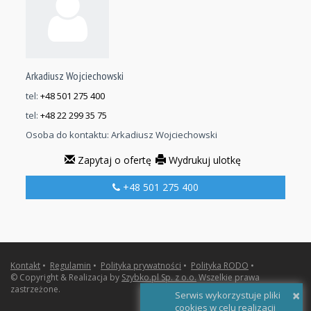
Arkadiusz Wojciechowski
tel:
+48 501 275 400
tel:
+48 22 299 35 75
Osoba do kontaktu:
Arkadiusz Wojciechowski
Zapytaj o ofertę
Wydrukuj ulotkę
+48 501 275 400
Kontakt
•
Regulamin
•
Polityka prywatności
•
Polityka RODO
•
© Copyright & Realizacja by
Szybko.pl Sp. z o.o.
Wszelkie prawa
zastrzeżone.
×
Serwis wykorzystuje pliki
cookies w celu realizacji