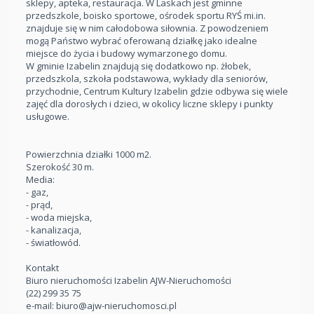
sklepy, apteka, restauracja. W Laskach jest gminne
przedszkole, boisko sportowe, ośrodek sportu RYŚ mi.in.
znajduje się w nim całodobowa siłownia. Z powodzeniem
mogą Państwo wybrać oferowaną działkę jako idealne
miejsce do życia i budowy wymarzonego domu.
W gminie Izabelin znajdują się dodatkowo np. żłobek,
przedszkola, szkoła podstawowa, wykłady dla seniorów,
przychodnie, Centrum Kultury Izabelin gdzie odbywa się wiele
zajęć dla dorosłych i dzieci, w okolicy liczne sklepy i punkty
usługowe.
Powierzchnia działki 1000 m2.
Szerokość 30 m.
Media:
- gaz,
- prąd,
- woda miejska,
- kanalizacja,
- światłowód.
Kontakt
Biuro nieruchomości Izabelin AJW-Nieruchomości
(22) 299 35 75
e-mail:
biuro@ajw-nieruchomosci.pl