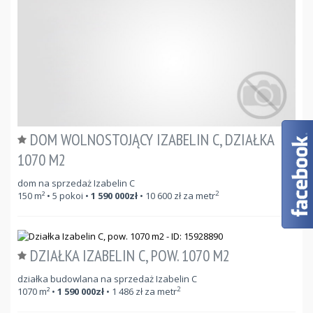
DOM WOLNOSTOJĄCY IZABELIN C, DZIAŁKA
1070 M2
dom na sprzedaż Izabelin C
2
150
m²
• 5 pokoi •
1 590 000
zł
•
10 600
zł za metr
DZIAŁKA IZABELIN C, POW. 1070 M2
działka budowlana na sprzedaż Izabelin C
2
1070
m²
•
1 590 000
zł
•
1 486
zł za metr