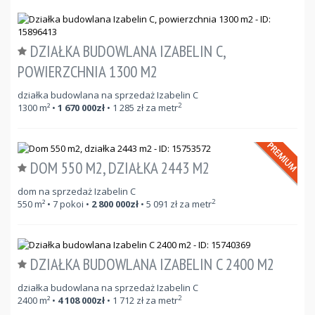
DZIAŁKA BUDOWLANA IZABELIN C,
POWIERZCHNIA 1300 M2
działka budowlana na sprzedaż Izabelin C
2
1300
m²
•
1 670 000
zł
•
1 285
zł za metr
DOM 550 M2, DZIAŁKA 2443 M2
dom na sprzedaż Izabelin C
2
550
m²
• 7 pokoi •
2 800 000
zł
•
5 091
zł za metr
DZIAŁKA BUDOWLANA IZABELIN C 2400 M2
działka budowlana na sprzedaż Izabelin C
2
2400
m²
•
4 108 000
zł
•
1 712
zł za metr