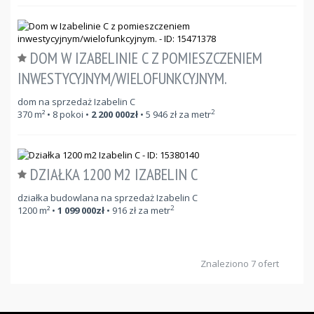
DOM W IZABELINIE C Z POMIESZCZENIEM
INWESTYCYJNYM/WIELOFUNKCYJNYM.
dom na sprzedaż Izabelin C
2
370
m²
• 8 pokoi •
2 200 000
zł
•
5 946
zł za metr
DZIAŁKA 1200 M2 IZABELIN C
działka budowlana na sprzedaż Izabelin C
2
1200
m²
•
1 099 000
zł
•
916
zł za metr
Znaleziono 7 ofert