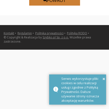
POWRÓT
Kontakt
•
Regulamin
•
Polityka prywatności
•
Polityka RODO
•
© Copyright & Realizacja by
Szybko.pl Sp. z o.o.
Wszelkie prawa
zastrzeżone.
×
Serwis wykorzystuje pliki
cookies w celu realizacji
usług i zgodnie z Polityką
Prywatności. Dalsze
używanie strony oznacza
akceptację warunków.