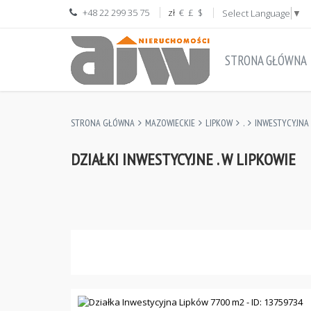
+48 22 299 35 75
zł
€
£
$
Select Language
▼
STRONA GŁÓWNA
STRONA GŁÓWNA
MAZOWIECKIE
LIPKOW
.
INWESTYCYJNA
DZIAŁKI INWESTYCYJNE . W LIPKOWIE