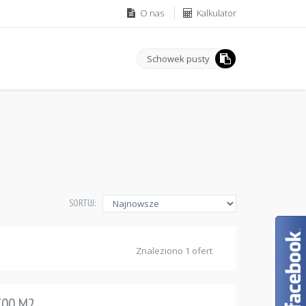
O nas
Kalkulator
Schowek pusty
SORTUJ:
Znaleziono 1 ofert
700 M2