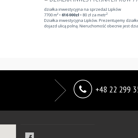
działka inwestycyjna na sprzedaż Lipków
2
7700
m²
•
616 000
zł
•
80
zł za metr
Działka inwestycyjna Lipków. Prezentujemy działk
dojazd ulicą polną. Nieruchomość obecnie jest dzia
+48 22 299 3