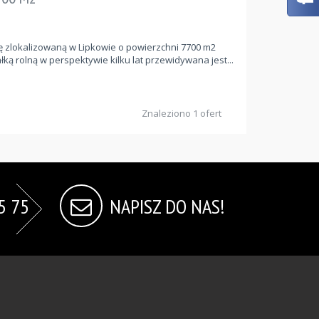
ę zlokalizowaną w Lipkowie o powierzchni 7700 m2
łką rolną w perspektywie kilku lat przewidywana jest...
Znaleziono 1 ofert
5 75
NAPISZ DO NAS!