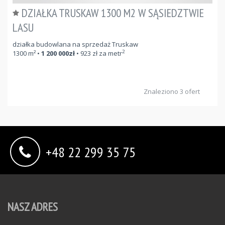
DZIAŁKA TRUSKAW 1300 M2 W SĄSIEDZTWIE
LASU
działka budowlana na sprzedaż Truskaw
2
1300
m²
•
1 200 000
zł
•
923
zł za metr
Znaleziono 3 ofert
+48 22 299 35 75
NASZ ADRES