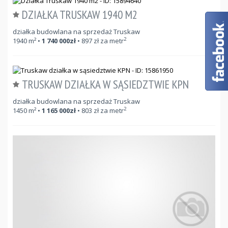
DZIAŁKA TRUSKAW 1940 M2
działka budowlana na sprzedaż Truskaw
2
1940
m²
•
1 740 000
zł
•
897
zł za metr
TRUSKAW DZIAŁKA W SĄSIEDZTWIE KPN
działka budowlana na sprzedaż Truskaw
2
1450
m²
•
1 165 000
zł
•
803
zł za metr