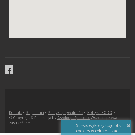
Kontakt
•
Regulamin
•
Polityka prywatności
•
Polityka RODO
•
© Copyright & Realizacja by
Szybko.pl Sp. z o.o.
Wszelkie prawa
zastrzeżone.
×
Serwis wykorzystuje pliki
cookies w celu realizacji