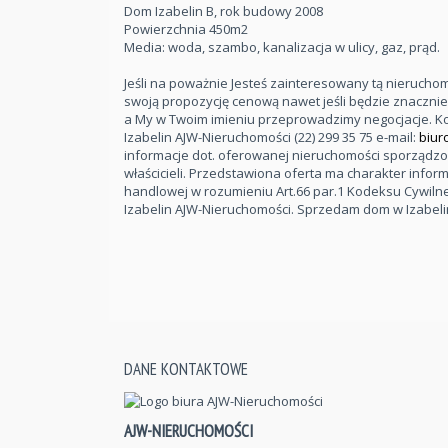
Dom Izabelin B, rok budowy 2008
Powierzchnia 450m2
Media: woda, szambo, kanalizacja w ulicy, gaz, prąd.
Jeśli na poważnie Jesteś zainteresowany tą nieruch
swoją propozycję cenową nawet jeśli będzie znaczni
a My w Twoim imieniu przeprowadzimy negocjacje. Ko
Izabelin AJW-Nieruchomości
(22) 299 35 75
e-mail:
biur
informacje dot. oferowanej nieruchomości sporządz
właścicieli. Przedstawiona oferta ma charakter inform
handlowej w rozumieniu Art.66 par.1 Kodeksu Cywiln
Izabelin AJW-Nieruchomości. Sprzedam dom w Izabelin
DANE KONTAKTOWE
AJW-NIERUCHOMOŚCI