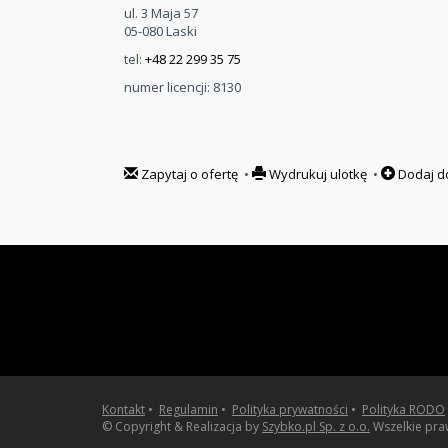
ul. 3 Maja 57
05-080 Laski
tel:
+48 22 299 35 75
numer licencji: 8130
Zapytaj o ofertę
•
Wydrukuj ulotkę
•
Dodaj d
Kontakt
•
Regulamin
•
Polityka prywatności
•
Polityka RODO
© Copyright & Realizacja by
Szybko.pl Sp. z o.o.
Wszelkie pra