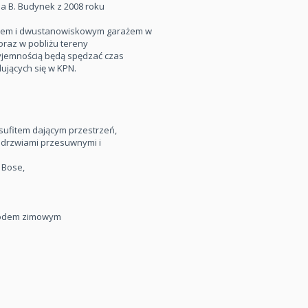
na B. Budynek z 2008 roku
zdem i dwustanowiskowym garażem w
raz w pobliżu tereny
yjemnością będą spędzać czas
dujących się w KPN.
 sufitem dającym przestrzeń,
a drzwiami przesuwnymi i
 Bose,
ogrodem zimowym