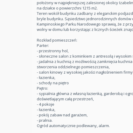
położony w najpiękniejszej zalesionej okolicy Izabeli
na działce o powierzchni 1215 m2.
Teren wokół budynku zadbany z eleganckim podja
bryle budynku. Sąsiedztwo jednorodzinnych domów o
Kampinoskiego Parku Narodowego sprawią, że z prz
wolny w domu lub korzystając z licznych ścieżek znaj
Rozkład pomieszczeń:
Parter:
- przestronny hol,
- słoneczne salon z kominkiem z antresolą i wysokim
- jadalnia z kuchnią z możliwością zamknięcia kuchni
stworzenia oddzielnego pomieszczenia,
- salon kinowy z wysokiej jakości nagłośnieniem firmy
- łazienka,
- schody na piętro
Piętro:
- sypialnia główna z własną łazienką, garderobą i 
doświetlającym całą przestrzeń,
- 4 pokoje
- łazienka,
- pokój zabaw nad garażem,
- pralnia.
Ogród automatycznie podlewany, alarm.