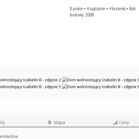
8 pokoi • 4 sypialnie • 4 łazienki • Rok
budowy: 2008
óły
Mapa
Ceny
andardzie