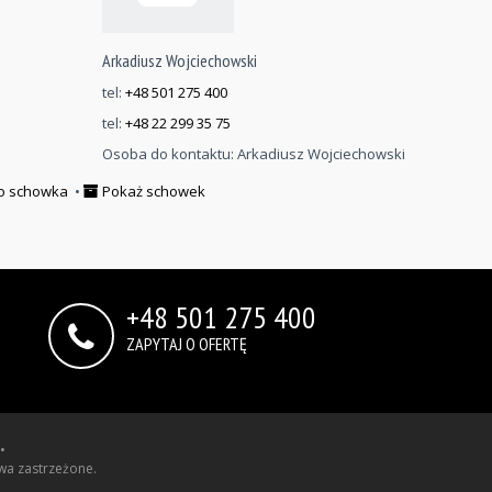
Arkadiusz Wojciechowski
tel:
+48 501 275 400
tel:
+48 22 299 35 75
Osoba do kontaktu:
Arkadiusz Wojciechowski
o schowka
•
Pokaż schowek
+48 501 275 400
ZAPYTAJ O OFERTĘ
•
wa zastrzeżone.