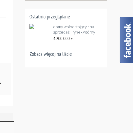
Ostatnio przeglądane
domy wolnostojący • na
sprzedaż • rynek wtórny
4 200 000
zł
Zobacz więcej na liście