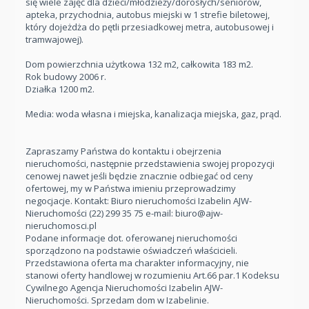
się wiele zajęć dla dzieci/młodzieży/dorosłych/seniorów,
apteka, przychodnia, autobus miejski w 1 strefie biletowej,
który dojeżdża do pętli przesiadkowej metra, autobusowej i
tramwajowej).
Dom powierzchnia użytkowa 132 m2, całkowita 183 m2.
Rok budowy 2006 r.
Działka 1200 m2.
Media: woda własna i miejska, kanalizacja miejska, gaz, prąd.
Zapraszamy Państwa do kontaktu i obejrzenia
nieruchomości, następnie przedstawienia swojej propozycji
cenowej nawet jeśli będzie znacznie odbiegać od ceny
ofertowej, my w Państwa imieniu przeprowadzimy
negocjacje. Kontakt: Biuro nieruchomości Izabelin AJW-
Nieruchomości
(22) 299 35 75
e-mail:
biuro@ajw-
nieruchomosci.pl
Podane informacje dot. oferowanej nieruchomości
sporządzono na podstawie oświadczeń właścicieli.
Przedstawiona oferta ma charakter informacyjny, nie
stanowi oferty handlowej w rozumieniu Art.66 par.1 Kodeksu
Cywilnego Agencja Nieruchomości Izabelin AJW-
Nieruchomości. Sprzedam dom w Izabelinie.