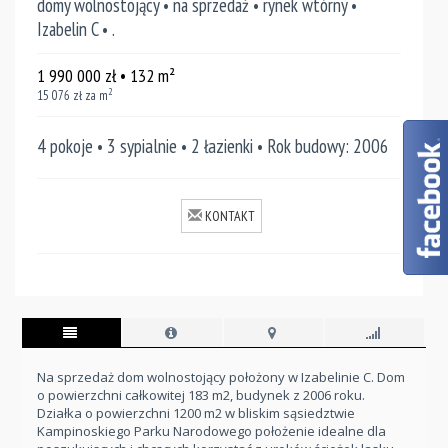
domy wolnostojący • na sprzedaż • rynek wtórny •
Izabelin C • .
1 990 000
zł
• 132
m²
2
15 076
zł za m
4 pokoje • 3 sypialnie • 2 łazienki • Rok budowy: 2006
KONTAKT
Na sprzedaż dom wolnostojący położony w Izabelinie C. Dom
o powierzchni całkowitej 183 m2, budynek z 2006 roku.
Działka o powierzchni 1200 m2 w bliskim sąsiedztwie
Kampinoskiego Parku Narodowego położenie idealne dla