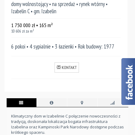
domy wolnostojący • na sprzedaż • rynek wtórny •
Izabelin C • gm. Izabelin
1 750 000
zł
• 165
m²
2
10 606
zł za m
6 pokoi • 4 sypialnie • 3 łazienki • Rok budowy: 1977
KONTAKT
Klimatyczny dom w Izabelinie C połączenie nowoczesności z
tradycją, doskonała lokalizacja bogata infrastruktura
Izabelina oraz Kampinoski Park Narodowy dostępne podczas
krótkiego spaceru.