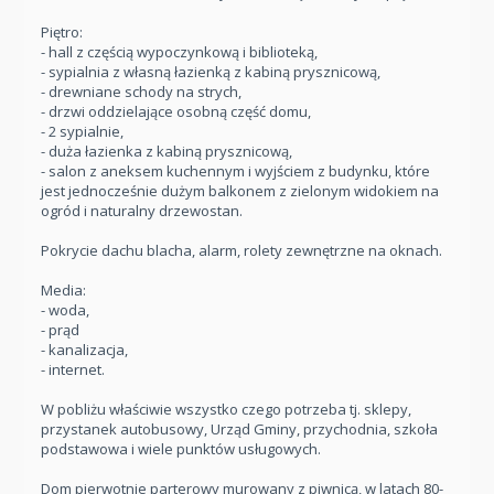
Piętro:
- hall z częścią wypoczynkową i biblioteką,
- sypialnia z własną łazienką z kabiną prysznicową,
- drewniane schody na strych,
- drzwi oddzielające osobną część domu,
- 2 sypialnie,
- duża łazienka z kabiną prysznicową,
- salon z aneksem kuchennym i wyjściem z budynku, które
jest jednocześnie dużym balkonem z zielonym widokiem na
ogród i naturalny drzewostan.
Pokrycie dachu blacha, alarm, rolety zewnętrzne na oknach.
Media:
- woda,
- prąd
- kanalizacja,
- internet.
W pobliżu właściwie wszystko czego potrzeba tj. sklepy,
przystanek autobusowy, Urząd Gminy, przychodnia, szkoła
podstawowa i wiele punktów usługowych.
Dom pierwotnie parterowy murowany z piwnicą, w latach 80-