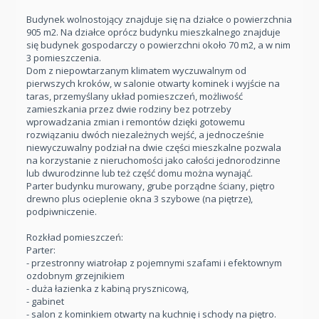
Budynek wolnostojący znajduje się na działce o powierzchnia
905 m2. Na działce oprócz budynku mieszkalnego znajduje
się budynek gospodarczy o powierzchni około 70 m2, a w nim
3 pomieszczenia.
Dom z niepowtarzanym klimatem wyczuwalnym od
pierwszych kroków, w salonie otwarty kominek i wyjście na
taras, przemyślany układ pomieszczeń, możliwość
zamieszkania przez dwie rodziny bez potrzeby
wprowadzania zmian i remontów dzięki gotowemu
rozwiązaniu dwóch niezależnych wejść, a jednocześnie
niewyczuwalny podział na dwie części mieszkalne pozwala
na korzystanie z nieruchomości jako całości jednorodzinne
lub dwurodzinne lub też część domu można wynająć.
Parter budynku murowany, grube porządne ściany, piętro
drewno plus ocieplenie okna 3 szybowe (na piętrze),
podpiwniczenie.
Rozkład pomieszczeń:
Parter:
- przestronny wiatrołap z pojemnymi szafami i efektownym
ozdobnym grzejnikiem
- duża łazienka z kabiną prysznicową,
- gabinet
- salon z kominkiem otwarty na kuchnię i schody na piętro.