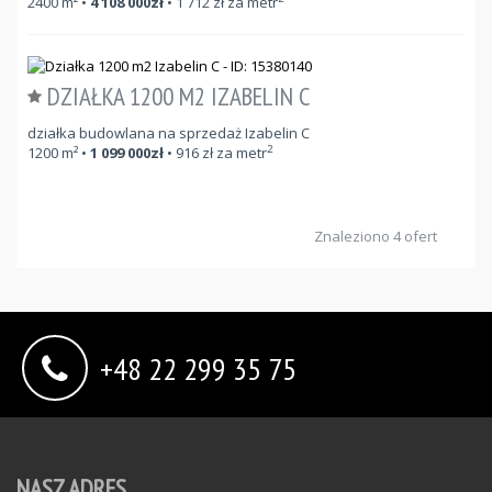
2400
m²
•
4 108 000
zł
•
1 712
zł za metr
DZIAŁKA 1200 M2 IZABELIN C
działka budowlana na sprzedaż Izabelin C
2
1200
m²
•
1 099 000
zł
•
916
zł za metr
Znaleziono 4 ofert
+48 22 299 35 75
NASZ ADRES