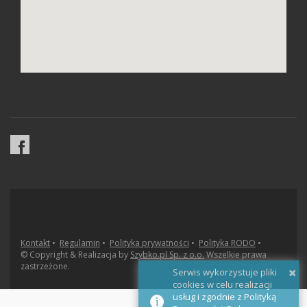
Kontakt
•
Regulamin
•
Polityka prywatności
•
Polityka RODO
•
© Copyright & Realizacja by
Szybko.pl Sp. z o.o.
Wszelkie prawa
zastrzeżone.
×
Serwis wykorzystuje pliki
cookies w celu realizacji
usług i zgodnie z Polityką