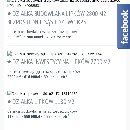
DZIAŁKA BUDOWLANA LIPKÓW 2800 M2
BEZPOŚREDNIE SĄSIEDZTWO KPN
działka budowlana na sprzedaż Lipków
2
2800
m²
•
1 980 000
zł
•
707
zł za metr
DZIAŁKA INWESTYCYJNA LIPKÓW 7700 M2
działka inwestycyjna na sprzedaż Lipków
2
7700
m²
•
616 000
zł
•
80
zł za metr
DZIAŁKA LIPKÓW 1180 M2
działka budowlana na sprzedaż Lipków
2
1180
m²
•
550 000
zł
•
466
zł za metr