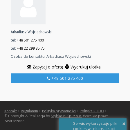
Arkadiusz Wojciechowski
tel:
+48 501 275 400
tel:
+48 22 299 35 75
Osoba do kontaktu:
Arkadiusz Wojciechowski
Zapytaj o ofertę
Wydrukuj ulotkę
+48 501 275 400
Kontakt
•
Regulamin
•
Polityka prywatności
•
Polityka RODO
•
© Copyright & Realizacja by
Szybko.pl Sp. z o.o.
Wszelkie prawa
zastrzeżone.
×
Serwis wykorzystuje pliki
cookies w celu realizacji