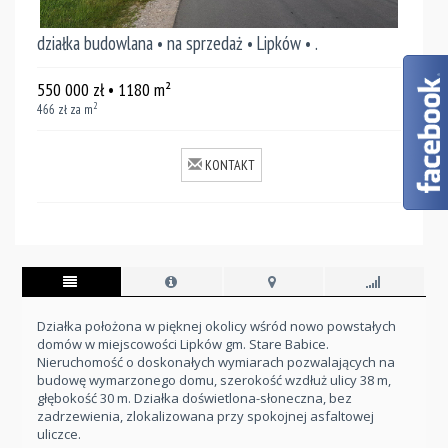
działka budowlana • na sprzedaż • Lipków • .
550 000
zł
• 1180
m²
2
466
zł za m
KONTAKT
Działka położona w pięknej okolicy wśród nowo powstałych
domów w miejscowości Lipków gm. Stare Babice.
Nieruchomość o doskonałych wymiarach pozwalających na
budowę wymarzonego domu, szerokość wzdłuż ulicy 38 m,
głębokość 30 m. Działka doświetlona-słoneczna, bez
zadrzewienia, zlokalizowana przy spokojnej asfaltowej
uliczce.