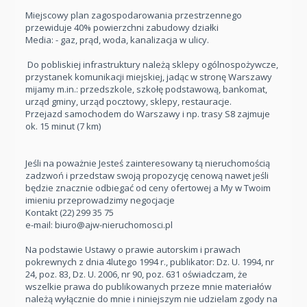
Miejscowy plan zagospodarowania przestrzennego
przewiduje 40% powierzchni zabudowy działki
Media: - gaz, prąd, woda, kanalizacja w ulicy.
Do pobliskiej infrastruktury należą sklepy ogólnospożywcze,
przystanek komunikacji miejskiej, jadąc w stronę Warszawy
mijamy m.in.: przedszkole, szkołę podstawową, bankomat,
urząd gminy, urząd pocztowy, sklepy, restauracje.
Przejazd samochodem do Warszawy i np. trasy S8 zajmuje
ok. 15 minut (7 km)
Jeśli na poważnie Jesteś zainteresowany tą nieruchomością
zadzwoń i przedstaw swoją propozycję cenową nawet jeśli
będzie znacznie odbiegać od ceny ofertowej a My w Twoim
imieniu przeprowadzimy negocjacje
Kontakt
(22) 299 35 75
e-mail:
biuro@ajw-nieruchomosci.pl
Na podstawie Ustawy o prawie autorskim i prawach
pokrewnych z dnia 4lutego 1994 r., publikator: Dz. U. 1994, nr
24, poz. 83, Dz. U. 2006, nr 90, poz. 631 oświadczam, że
wszelkie prawa do publikowanych przeze mnie materiałów
należą wyłącznie do mnie i niniejszym nie udzielam zgody na