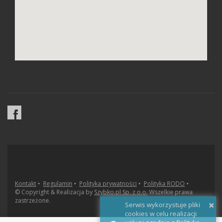
Kontakt
•
Regulamin
•
Polityka prywatności
•
Polityka RODO
•
© Copyright & Realizacja by
Szybko.pl Sp. z o.o.
Wszelkie prawa
zastrzeżone.
×
Serwis wykorzystuje pliki
cookies w celu realizacji