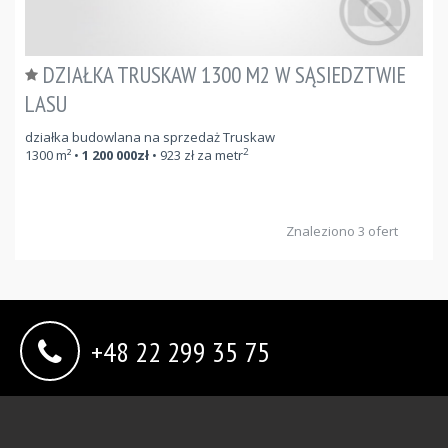
DZIAŁKA TRUSKAW 1300 M2 W SĄSIEDZTWIE
LASU
działka budowlana na sprzedaż Truskaw
2
1300
m²
•
1 200 000
zł
•
923
zł za metr
Znaleziono 3 ofert
+48 22 299 35 75