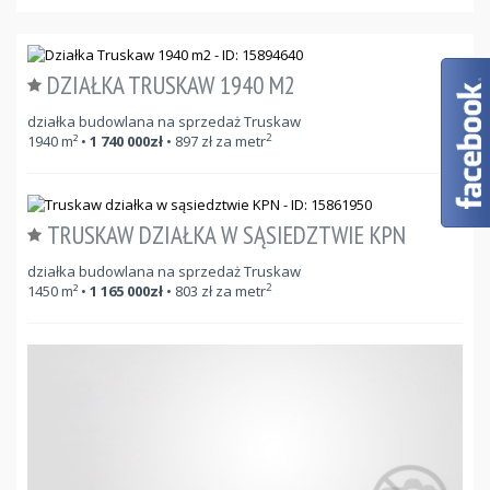
DZIAŁKA TRUSKAW 1940 M2
działka budowlana na sprzedaż Truskaw
2
1940
m²
•
1 740 000
zł
•
897
zł za metr
TRUSKAW DZIAŁKA W SĄSIEDZTWIE KPN
działka budowlana na sprzedaż Truskaw
2
1450
m²
•
1 165 000
zł
•
803
zł za metr