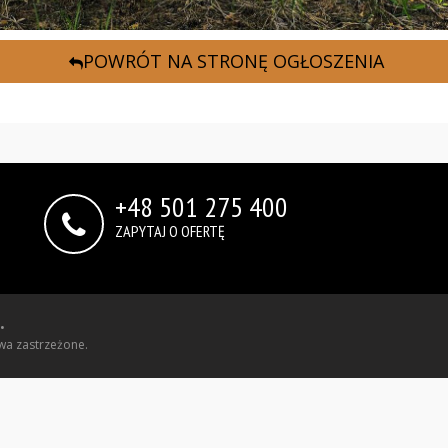
POWRÓT NA STRONĘ OGŁOSZENIA
+48 501 275 400
ZAPYTAJ O OFERTĘ
•
wa zastrzeżone.