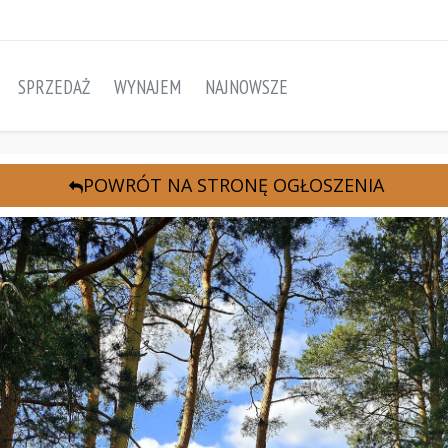
SPRZEDAŻ
WYNAJEM
NAJNOWSZE
POWRÓT NA STRONĘ OGŁOSZENIA