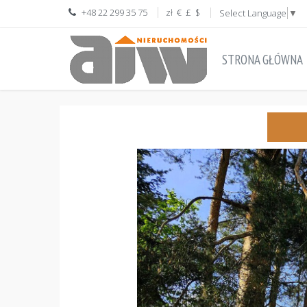
+48 22 299 35 75
zł
€
£
$
Select Language
▼
STRONA GŁÓWNA