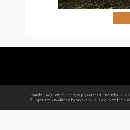
Kontakt
•
Regulamin
•
Polityka prywatności
•
Polityka RODO
© Copyright & Realizacja by
Szybko.pl Sp. z o.o.
Wszelkie pra