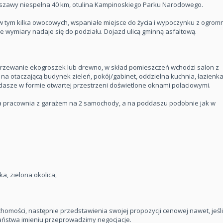
arszawy niespełna 40 km, otulina Kampinoskiego Parku Narodowego.
 w tym kilka owocowych, wspaniałe miejsce do życia i wypoczynku z ogro
e wymiary nadaje się do podziału. Dojazd ulicą gminną asfaltową.
 ogrzewanie ekogroszek lub drewno, w skład pomieszczeń wchodzi salon z
a otaczającą budynek zieleń, pokój/gabinet, oddzielna kuchnia, łazienka
asze w formie otwartej przestrzeni doświetlone oknami połaciowymi.
ża pracownia z garażem na 2 samochody, a na poddaszu podobnie jak w
a, zielona okolica,
omości, następnie przedstawienia swojej propozycji cenowej nawet, jeśli
aństwa imieniu przeprowadzimy negocjacje.