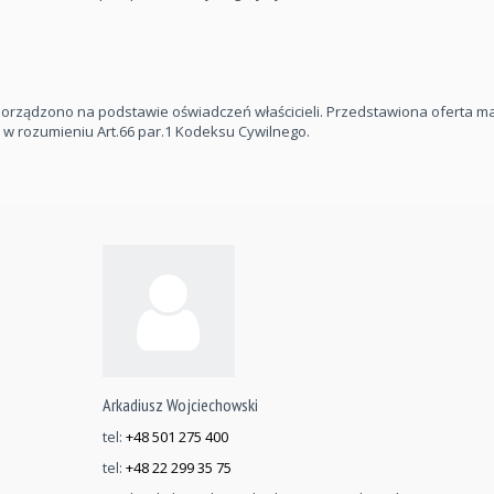
orządzono na podstawie oświadczeń właścicieli. Przedstawiona oferta m
j w rozumieniu Art.66 par.1 Kodeksu Cywilnego.
Arkadiusz Wojciechowski
tel:
+48 501 275 400
tel:
+48 22 299 35 75