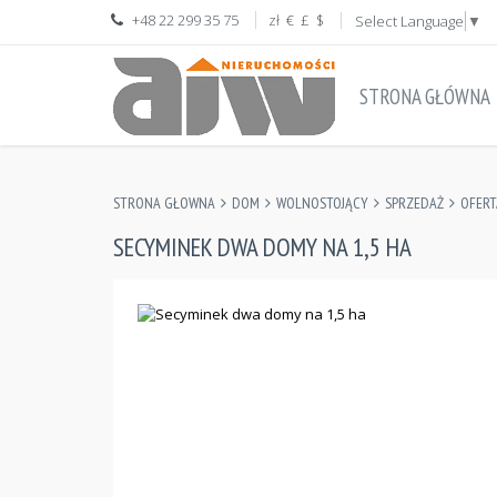
+48 22 299 35 75
zł
€
£
$
Select Language
▼
STRONA GŁÓWNA
STRONA GŁOWNA
DOM
WOLNOSTOJĄCY
SPRZEDAŻ
OFERT
SECYMINEK DWA DOMY NA 1,5 HA