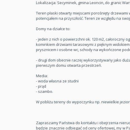
Lokalizacja: Secyminek, gmina Leoncin, do granic W
Teren płaski otwarty miejscami porośnięty drzewami
potencjałem na przyszłość. Teren ze względu na swoj
Domy na działce to:
- jeden z nich o powierzchni ok. 120 m2, całoroczny
kominkiem drzwiami tarasowymi z pięknym widokiem n
prysznicem i osobne wc, schody na wykończone podd
- drugi dom obecnie raczej wykorzystywany jako du
pierwszym domu otwarta przestrzeń.
Media:
- woda własna ze studni
- prąd
- szambo.
W pobliżu tereny do wypoczynku np. niewielkie jeziork
Zapraszamy Państwa do kontaktu i obejrzenia nieruch
będzie znacznie odbiegać od ceny ofertowej, my w P