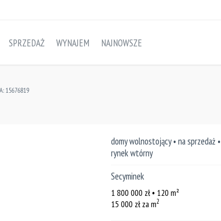
SPRZEDAŻ
WYNAJEM
NAJNOWSZE
A: 15676819
domy wolnostojący • na sprzedaż •
rynek wtórny
Secyminek
1 800 000
zł
• 120
m²
2
15 000
zł za m