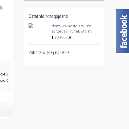
60
Ostatnio przeglądane
domy wolnostojący • na
sprzedaż • rynek wtórny
1 800 000
zł
Zobacz więcej na liście