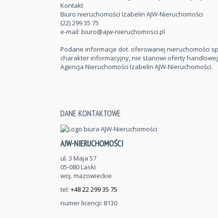
Kontakt
Biuro nieruchomości Izabelin AJW-Nieruchomości
(22) 299 35 75
e-mail:
biuro@ajw-nieruchomosci.pl
Podane informacje dot. oferowanej nieruchomości sp
charakter informacyjny, nie stanowi oferty handlowe
Agencja Nieruchomości Izabelin AJW-Nieruchomości.
DANE KONTAKTOWE
AJW-NIERUCHOMOŚCI
ul. 3 Maja 57
05-080 Laski
woj. mazowieckie
tel:
+48 22 299 35 75
numer licencji: 8130