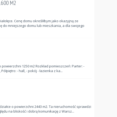
1600 M2
łołęce. Cenę domu określiłbym jako okazyjną ze
się do mniejszego domu lub mieszkania, a dla swojego
 powierzchni 1250 m2 Rozkład pomieszczeń: Parter: -
ółpiętro: - hall, - pokój - łazienka z ka...
 działce o powierzchni 2443 m2. Ta nieruchomość sprawdzi
ględu na bliskość i dobrą komunikację z Warsz...