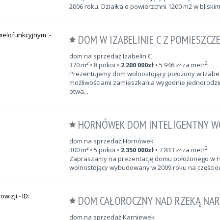
2006 roku. Działka o powierzchni 1200 m2 w blisk
DOM W IZABELINIE C Z POMIESZCZ
dom na sprzedaż Izabelin C
2
370
m²
• 8 pokoi •
2 200 000
zł
•
5 946
zł za metr
Prezentujemy dom wolnostojący położony w Izabeli
możliwościami zamieszkania wygodnie jednorodzin
otwa...
HORNÓWEK DOM INTELIGENTNY W
dom na sprzedaż Hornówek
2
300
m²
• 5 pokoi •
2 350 000
zł
•
7 833
zł za metr
Zapraszamy na prezentację domu położonego w Ho
wolnostojący wybudowany w 2009 roku na częściowo 
DOM CAŁOROCZNY NAD RZEKĄ NARWI
dom na sprzedaż Karniewek