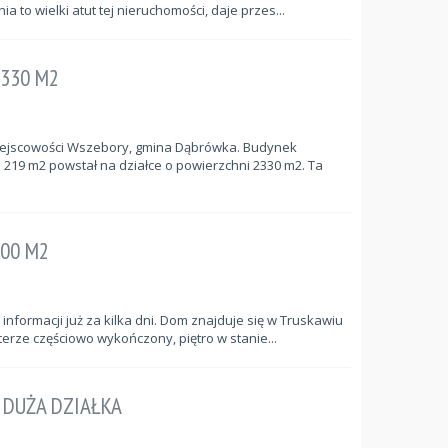
a to wielki atut tej nieruchomości, daje przes...
2330 M2
iejscowości Wszebory, gmina Dąbrówka. Budynek
19 m2 powstał na działce o powierzchni 2330 m2. Ta
700 M2
informacji już za kilka dni. Dom znajduje się w Truskawiu
erze częściowo wykończony, piętro w stanie...
C DUŻA DZIAŁKA