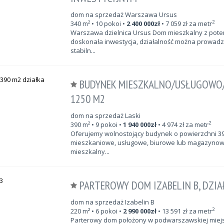
dom na sprzedaż Warszawa Ursus
2
340
m²
• 10 pokoi •
2 400 000
zł
•
7 059
zł za metr
Warszawa dzielnica Ursus Dom mieszkalny z poten
doskonała inwestycja, działalność można prowadz
stabiln...
BUDYNEK MIESZKALNO/USŁUGOWO
1250 M2
dom na sprzedaż Laski
2
390
m²
• 9 pokoi •
1 940 000
zł
•
4 974
zł za metr
Oferujemy wolnostojący budynek o powierzchni 39
mieszkaniowe, usługowe, biurowe lub magazynow
mieszkalny...
PARTEROWY DOM IZABELIN B, DZIA
dom na sprzedaż Izabelin B
2
220
m²
• 6 pokoi •
2 990 000
zł
•
13 591
zł za metr
Parterowy dom położony w podwarszawskiej miejsc