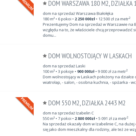
DOM WARSZAWA 180 M2, DZIAŁKA 
dom na sprzedaż Warszawa Białołęka
2
180
m²
• 6 pokoi •
2 250 000
zł
•
12 500
zł za metr
Prezentujemy Dom na sprzedaż w Warszawie na Bia
względu na to, że właściciele chcą przeprowadzić 
domu...
DOM WOLNOSTOJĄCY W LASKACH
dom na sprzedaż Laski
2
100
m²
• 3 pokoje •
900 000
zł
•
9 000
zł za metr
Dom wolnostojący w Laskach położony na działce o
wiatrołap, - salon, - osobna kuchnia, - spiżarka - wc, P
DOM 550 M2, DZIAŁKA 2443 M2
dom na sprzedaż Izabelin C
2
550
m²
• 7 pokoi •
2 800 000
zł
•
5 091
zł za metr
Na sprzedaż okazały dom w Izabelinie C, na dużej
się jako dom mieszkalny dla rodziny, ale też ze wz