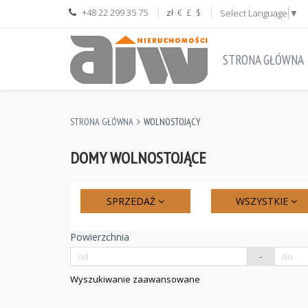
+48 22 299 35 75
zł
€
£
$
Select Language
▼
STRONA GŁÓWNA
STRONA GŁÓWNA
WOLNOSTOJĄCY
DOMY WOLNOSTOJĄCE
SPRZEDAŻ
WSZYSTKIE
Powierzchnia
-
Wyszukiwanie zaawansowane