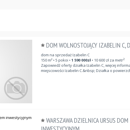
DOM WOLNOSTOJĄCY IZABELIN C, D
dom na sprzedaż Izabelin C
2
150
m²
• 5 pokoi •
1 590 000
zł
•
10 600
zł za metr
Zapowiedź oferty działka Izabelin C, więcej informa
miejscowości Izabelin C.&nbsp; Działka o powierzc
WARSZAWA DZIELNICA URSUS DOM 
INWESTYCYJNYM