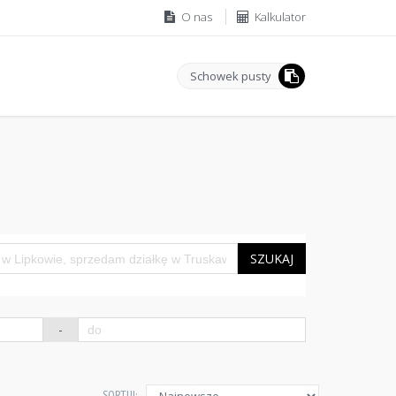
O nas
Kalkulator
Schowek pusty
SZUKAJ
-
SORTUJ: