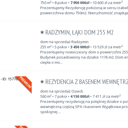
2
750
m²
• 8 pokoi •
7 950 000
zł
•
10 600
zł za metr
Prezentujemy Rezydencję położoną w sercu Izabeli
powierzchnia domu 750m2. Nieruchomość znajduje si
RADZYMIN, ŁĄKI DOM 255 M2
dom na sprzedaż Radzymin
2
255
m²
• 5 pokoi •
3 450 000
zł
•
13 529
zł za metr
Prezentujemy nowoczesny dom o powierzchni 255m
Budynek posadowiony na działce 1176 m2. Dom e
ciepła o mo...
REZYDENCJA Z BASENEM WEWNĘTRZ
dom na sprzedaż Osieck
2
560
m²
• 7 pokoi •
4 150 000
zł
•
7 411
zł za metr
Prezentujemy rezydencję na potężnej działce o po
wewnętrzną częścią SPA i basenem Wyjątkowa prop
spokojnej ...