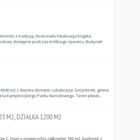
sności z tradycją, doskonała lokalizacja bogata
arodowy dostępne podczas krótkiego spaceru. Budynek
14340 m2 z dwoma domami. Lokalizacja: Secyminek, gmina
lina Kampinoskiego Parku Narodowego. Teren płaski...
3 M2, DZIAŁKA 1200 M2
ie C. Dom o powierzchni całkowitej 183 m2, budynek z