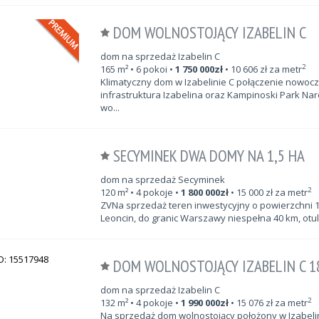
DOM WOLNOSTOJĄCY IZABELIN C
dom na sprzedaż Izabelin C
2
165
m²
• 6 pokoi •
1 750 000
zł
•
10 606
zł za metr
Klimatyczny dom w Izabelinie C połączenie nowocze
infrastruktura Izabelina oraz Kampinoski Park N
wo...
SECYMINEK DWA DOMY NA 1,5 HA
dom na sprzedaż Secyminek
2
120
m²
• 4 pokoje •
1 800 000
zł
•
15 000
zł za metr
ZVNa sprzedaż teren inwestycyjny o powierzchni 
Leoncin, do granic Warszawy niespełna 40 km, otu
DOM WOLNOSTOJĄCY IZABELIN C 18
dom na sprzedaż Izabelin C
2
132
m²
• 4 pokoje •
1 990 000
zł
•
15 076
zł za metr
Na sprzedaż dom wolnostojący położony w Izabelin