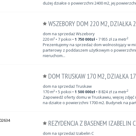
dużej działce o powierzchni 2400 m2, jej powierzchni
WSZEBORY DOM 220 M2, DZIAŁKA 
dom na sprzedaż Wszebory
2
220
m²
• 7 pokoi •
1 750 000
zł
•
7 955
zł za metr
Prezentujemy na sprzedaż dom wolnostojący w m
parterowy z poddaszem użytkowym o powierzchni 2
nieruchom...
DOM TRUSKAW 170 M2, DZIAŁKA 1
dom na sprzedaż Truskaw
2
170
m²
• 5 pokoi •
1 500 000
zł
•
8 824
zł za metr
Zapowiedź oferty domu w Truskawiu, więcej zdjęć i 
na działce o powierzchni 1700 m2. Budynek na part
REZYDENCJA Z BASENEM IZABELIN 
dom na sprzedaż Izabelin C