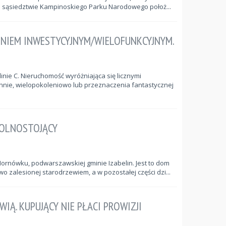
im sąsiedztwie Kampinoskiego Parku Narodowego położ...
ENIEM INWESTYCYJNYM/WIELOFUNKCYJNYM.
nie C. Nieruchomość wyróżniająca się licznymi
nie, wielopokoleniowo lub przeznaczenia fantastycznej
OLNOSTOJĄCY
rnówku, podwarszawskiej gminie Izabelin. Jest to dom
zalesionej starodrzewiem, a w pozostałej części dzi...
Ą. KUPUJĄCY NIE PŁACI PROWIZJI